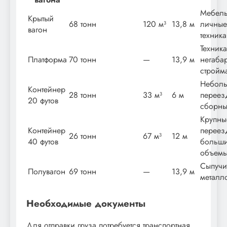
Мебель
Крытый
68 тонн
120 м³
13,8 м
личные
вагон
техника
Техника
Платформа
70 тонн
—
13,9 м
негабар
стройм
Небол
Контейнер
28 тонн
33 м³
6 м
переез
20 футов
сборны
Крупны
Контейнер
переез
26 тонн
67 м³
12 м
40 футов
больш
объем
Сыпучи
Полувагон
69 тонн
—
13,9 м
металл
Необходимые документы
Для отправки груза потребуется транспортная