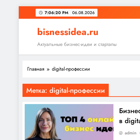
Перейти
7:06:20 PM
06.08.2026
к
содержимому
bisnessidea.ru
Актуальные бизнес-идеи и стартапы
Главная
digital-профессии
Метка:
digital-профессии
Бизнес
в digit
admin