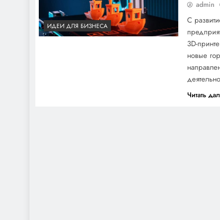
admin
С развити
ИДЕИ ДЛЯ БИЗНЕСА
предприя
3D-принте
новые гор
направле
деятельно
Читать да