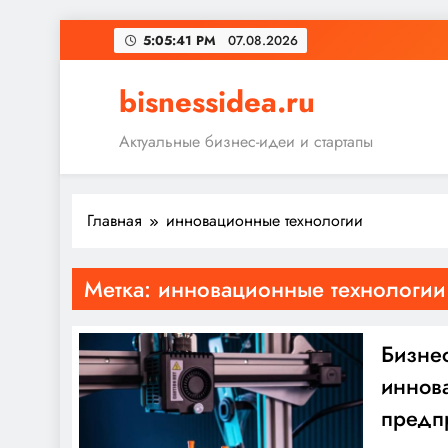
Перейти
5:05:41 PM
07.08.2026
к
содержимому
bisnessidea.ru
Актуальные бизнес-идеи и стартапы
Главная
инновационные технологии
Метка:
инновационные технологии
Бизне
иннов
предп