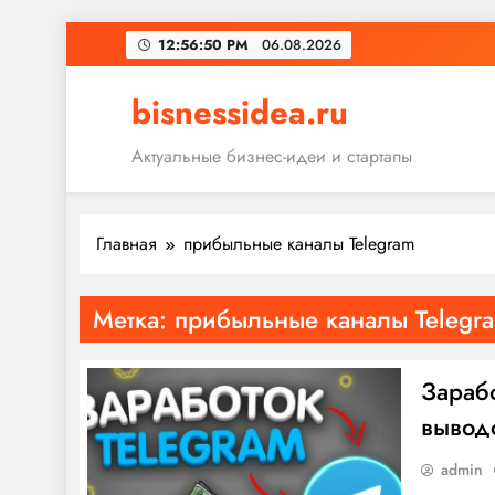
Перейти
12:56:50 PM
06.08.2026
к
содержимому
bisnessidea.ru
Актуальные бизнес-идеи и стартапы
Главная
прибыльные каналы Telegram
Метка:
прибыльные каналы Telegr
Зараб
вывод
admin