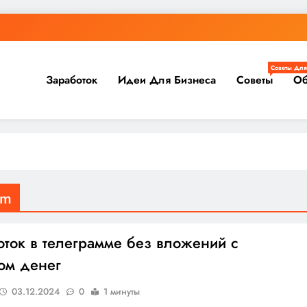
Советы Для
Заработок
Идеи Для Бизнеса
Советы
Об
am
оток в телеграмме без вложений с
ом денег
03.12.2024
0
1 минуты