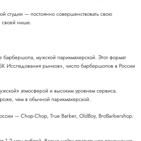
ой студии — постоянно совершенствовать свою
в своей нише.
 барбершопа, мужской парикмахерской. Этот формат
РБК Исследования рынков», число барбершопов в России
жской» атмосферой и высоким уровнем сервиса.
ороже, чем в обычной парикмахерской.
ссии — Chop-Chop, True Barber, OldBoy, BroBarbershop.
от 1,2 млн рублей. Важно найти правильное помещение,