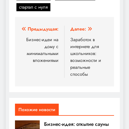
стартап с нуля
Навигация
Предыдущая:
Далее:
по
Бизнес-идеи на
Заработок в
дому с
интернете для
записям
минимальными
школьников:
вложениями
возможности и
реальные
способы
Похожие новости
Бизнес-идея: откытие сауны