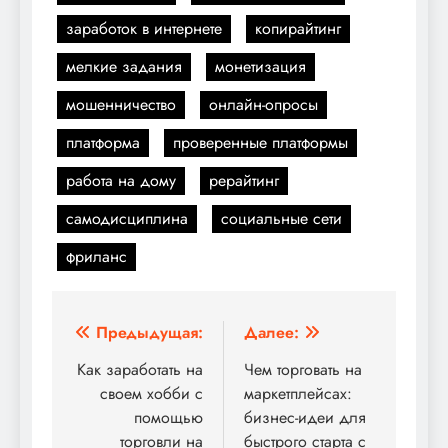
заработок в интернете
копирайтинг
мелкие задания
монетизация
мошенничество
онлайн-опросы
платформа
проверенные платформы
работа на дому
рерайтинг
самодисциплина
социальные сети
фриланс
Навигация
Предыдущая:
Далее:
по
Как заработать на
Чем торговать на
своем хобби с
маркетплейсах:
записям
помощью
бизнес-идеи для
торговли на
быстрого старта с