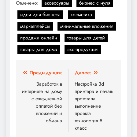
Отмечено:
аксессуары
бизнес с нуля
идеи для бизнеса
косметика
маркетплейсы
минимальные вложения
продажи онлайн
товары для детей
товары для дома
эко-продукция
Навигация
Предыдущая:
Далее:
по
Заработок в
Настройка 3d
интернете на дому
принтера и печать
записям
с ежедневной
прототипа
оплатой без
выполнение
вложений и
проекта
обмана
технология 8
класс