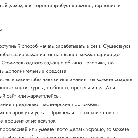
ьный доход в интернете требует времени, терпения и
м
ступный способ начать зарабатывать в сети. Существуют
небольшие задания: от написания комментариев до
. Стоимость одного задания обычно невелика, но
ть дополнительные средства.
ас есть какие-либо навыки или знания, вы можете создать
онные книги, курсы, шаблоны, пресеты и т.д. Для
й сайт или маркетплейсы.
ании предлагают партнерские программы,
х товаров или услуг. Привлекая новых клиентов по
 процент от их покупок.
профессией или умеете что-то делать хорошо, то можете
х. Это могут быть услуги копирайтера, дизайнера,