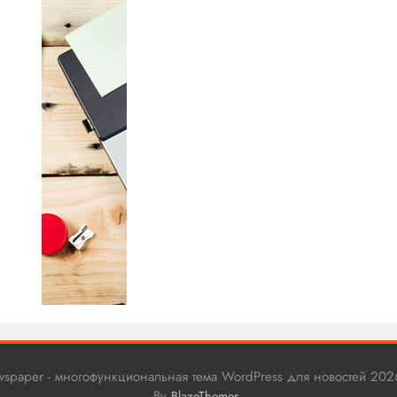
ewspaper - многофункциональная тема WordPress для новостей 202
By
.
BlazeThemes